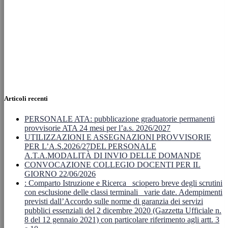
Articoli recenti
PERSONALE ATA: pubblicazione graduatorie permanenti
provvisorie ATA 24 mesi per l’a.s. 2026/2027
UTILIZZAZIONI E ASSEGNAZIONI PROVVISORIE
PER L’A.S.2026/27DEL PERSONALE
A.T.A.MODALITÀ DI INVIO DELLE DOMANDE
CONVOCAZIONE COLLEGIO DOCENTI PER IL
GIORNO 22/06/2026
: Comparto Istruzione e Ricerca_ sciopero breve degli scrutini
con esclusione delle classi terminali_ varie date. Adempimenti
previsti dall’Accordo sulle norme di garanzia dei servizi
pubblici essenziali del 2 dicembre 2020 (Gazzetta Ufficiale n.
8 del 12 gennaio 2021) con particolare riferimento agli artt. 3