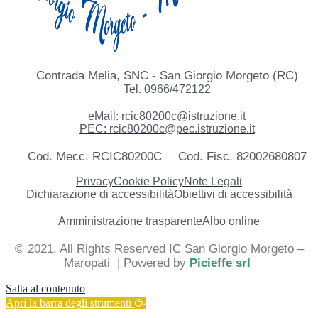
Contrada Melia, SNC - San Giorgio Morgeto (RC)
Tel. 0966/472122
eMail: rcic80200c@istruzione.it
PEC: rcic80200c@pec.istruzione.it
Cod. Mecc. RCIC80200C
Cod. Fisc. 82002680807
Privacy
Cookie Policy
Note Legali
Dichiarazione di accessibilità
Obiettivi di accessibilità
Amministrazione trasparente
Albo online
© 2021, All Rights Reserved IC San Giorgio Morgeto –
Maropati
| Powered by
Picieffe srl
Salta al contenuto
Apri la barra degli strumenti