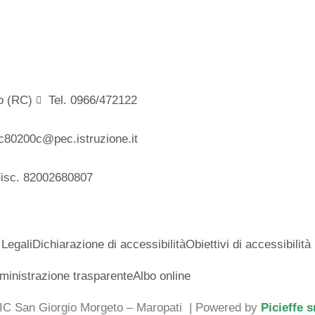
o (RC)
Tel. 0966/472122
c80200c@pec.istruzione.it
Fisc. 82002680807
 Legali
Dichiarazione di accessibilità
Obiettivi di accessibilità
inistrazione trasparente
Albo online
 IC San Giorgio Morgeto – Maropati
| Powered by
Picieffe s