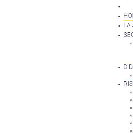
CO
HO
LA
SE
DI
RI