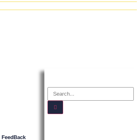
n
FeedBack