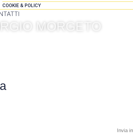
COOKIE & POLICY
NTATTI
IORGIO MORGETO
a
Invia i