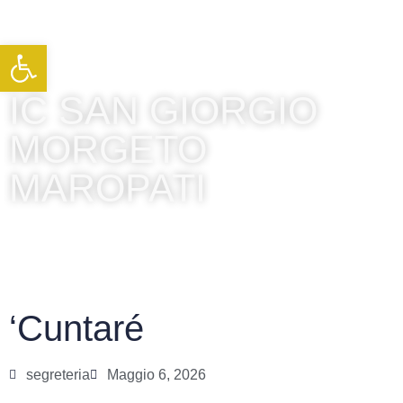
Apri la barra degli strumenti
IC SAN GIORGIO
MORGETO
MAROPATI
‘Cuntaré
segreteria
Maggio 6, 2026