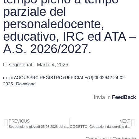
parziale del
personaledocente,
educativo, IRC ed ATA –
A.S. 2026/2027.
segreteria
Marzo 4, 2026
m_pi.AOOUSPRC.REGISTRO+UFFICIALE(U).0002942.24-02-
2026
Download
Invia in
FeedBack
PREVIOUS
NEXT
Sospensione giovedì 05.03.2026 del servizio scuolabus guidato dal signor RasoLuciano
OGGETTO: Cessazioni dal servizio del personale scolastico dal 1° settembre 2026. Circolare prot.AOODGPER 205851 del 25 settembre 2025. Proroga del termine finale del periodo di sperimentazionedell’APE sociale al 31 dicembre 2026.