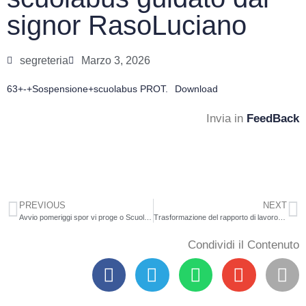
signor RasoLuciano
segreteria
Marzo 3, 2026
63+-+Sospensione+scuolabus PROT.
Download
Invia in
FeedBack
PREVIOUS
NEXT
Avvio pomeriggi spor vi proge o Scuola A va Junior – Scuola Secondaria di I Grado – SPORTTIRO CON L’ARCO
Trasformazione del rapporto di lavoro da tempo pieno a tempo parziale del personaledocente, educativo, IRC ed ATA – A.S. 2026/2027.
Condividi il Contenuto