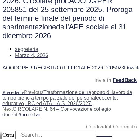
2026. Circolare prot.AOODGPER
205851 del 25 settembre 2025. Proroga
del termine finale del periodo di
sperimentazionedell’APE sociale al 31
dicembre 2026.
segreteria
Marzo 4, 2026
AOODGPER.REGISTRO+UFFICIALE.2026.0005023
Downl
Invia in
FeedBack
Precedente
Previous
Trasformazione del rapporto di lavoro da
tempo pieno a tempo parziale del personaledocente,
educativo, IRC ed ATA – A.S. 2026/2027.
Next
CIRCOLARE N. 64 – Convocazione collegio
docenti
Successivo
Condividi il Contenuto
Cerca