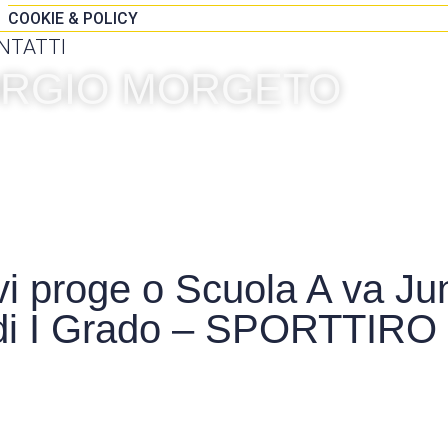
COOKIE & POLICY
NTATTI
IORGIO MORGETO
vi proge o Scuola A va Ju
 di I Grado – SPORTTIRO