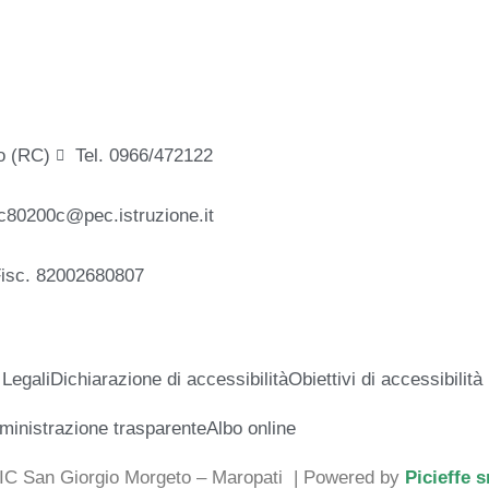
o (RC)
Tel. 0966/472122
c80200c@pec.istruzione.it
Fisc. 82002680807
 Legali
Dichiarazione di accessibilità
Obiettivi di accessibilità
inistrazione trasparente
Albo online
 IC San Giorgio Morgeto – Maropati
| Powered by
Picieffe s