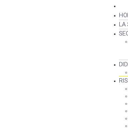
CO
HO
LA
SE
DI
RI