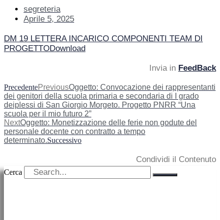
segreteria
Aprile 5, 2025
DM 19 LETTERA INCARICO COMPONENTI TEAM DI
PROGETTO
Download
Invia in
FeedBack
Precedente
Previous
Oggetto: Convocazione dei rappresentanti
dei genitori della scuola primaria e secondaria di I grado
deiplessi di San Giorgio Morgeto. Progetto PNRR “Una
scuola per il mio futuro 2”
Next
Oggetto: Monetizzazione delle ferie non godute del
personale docente con contratto a tempo
determinato.
Successivo
Condividi il Contenuto
Cerca