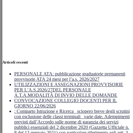
Articoli recenti
PERSONALE ATA: pubblicazione graduatorie permanenti
provvisorie ATA 24 mesi per l’a.s. 2026/2027
UTILIZZAZIONI E ASSEGNAZIONI PROVVISORIE
PER L’A.S.2026/27DEL PERSONALE
A.T.A.MODALITÀ DI INVIO DELLE DOMANDE
CONVOCAZIONE COLLEGIO DOCENTI PER IL
GIORNO 22/06/2026
: Comparto Istruzione e Ricerca_ sciopero breve degli scrutini
con esclusione delle classi terminali_ varie date. Adempimenti
previsti dall’Accordo sulle norme di garanzia dei servizi
pubblici essenziali del 2 dicembre 2020 (Gazzetta Ufficiale n.
8 del 12 gennaio 2021) con particolare riferimento agli artt. 3