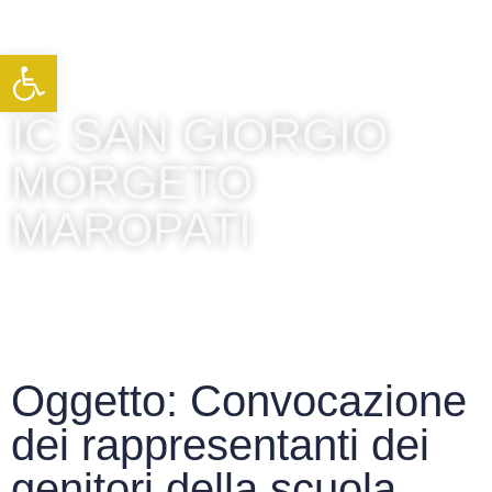
Apri la barra degli strumenti
IC SAN GIORGIO
MORGETO
MAROPATI
Oggetto: Convocazione
dei rappresentanti dei
genitori della scuola