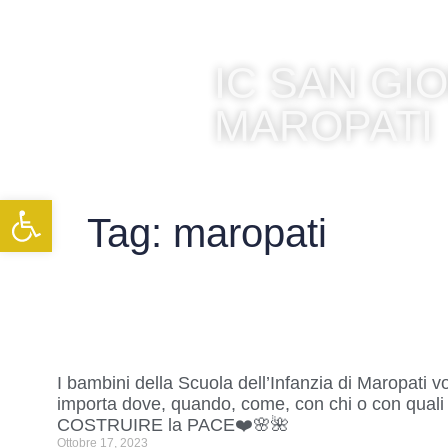
IC SAN G
MAROPATI
Apri la barra degli strumenti
Tag: maropati
I bambini della Scuola dell’Infanzia di Maropa
importa dove, quando, come, con chi o con quali 
COSTRUIRE la PACE❤️🌸🌺
Ottobre 17, 2023