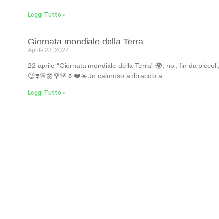
Leggi Tutto »
Giornata mondiale della Terra
Aprile 23, 2022
22 aprile “Giornata mondiale della Terra” 🌍, noi, fin da picc
😉❣️🌸🌼🌹🌺🌷❤️☀️Un caloroso abbraccio a
Leggi Tutto »