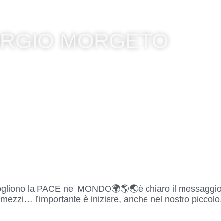
HOME
LA SCUOLA
SEGRETERIA
IORGIO MORGETO
ti vogliono la PACE nel MONDO🌍🌎🌏è chiaro il messagg
mezzi… l’importante è iniziare, anche nel nostro piccolo