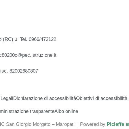
o (RC)
Tel. 0966/472122
c80200c@pec.istruzione.it
Fisc. 82002680807
 Legali
Dichiarazione di accessibilità
Obiettivi di accessibilità
inistrazione trasparente
Albo online
 IC San Giorgio Morgeto – Maropati
| Powered by
Picieffe s