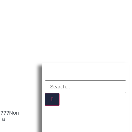
DIDATTICA
RISORSE
CONTATTI
io???Non
, a