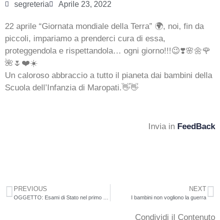
segreteria
Aprile 23, 2022
22 aprile “Giornata mondiale della Terra” 🌍, noi, fin da
piccoli, impariamo a prenderci cura di essa,
proteggendola e rispettandola… ogni giorno!!!😉❣️🌸🌼🌹
🌺🌷❤️☀️
Un caloroso abbraccio a tutto il pianeta dai bambini della
Scuola dell’Infanzia di Maropati.👋👋
Invia in
FeedBack
PREVIOUS
NEXT
OGGETTO: Esami di Stato nel primo ciclo di istruzione per l’anno scolastico 2021/2022 – OrdinanzaMinisteriale N. 64 del 14 marzo 2022 (allegata alla presente circolare).
I bambini non vogliono la guerra
Condividi il Contenuto