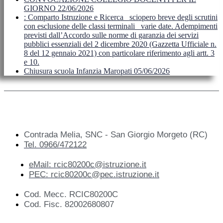
GIORNO 22/06/2026
: Comparto Istruzione e Ricerca_ sciopero breve degli scrutini
con esclusione delle classi terminali_ varie date. Adempimenti
previsti dall’Accordo sulle norme di garanzia dei servizi
pubblici essenziali del 2 dicembre 2020 (Gazzetta Ufficiale n.
8 del 12 gennaio 2021) con particolare riferimento agli artt. 3
e 10.
Chiusura scuola Infanzia Maropati 05/06/2026
Contrada Melia, SNC - San Giorgio Morgeto (RC)
Tel. 0966/472122
eMail: rcic80200c@istruzione.it
PEC: rcic80200c@pec.istruzione.it
Cod. Mecc. RCIC80200C
Cod. Fisc. 82002680807