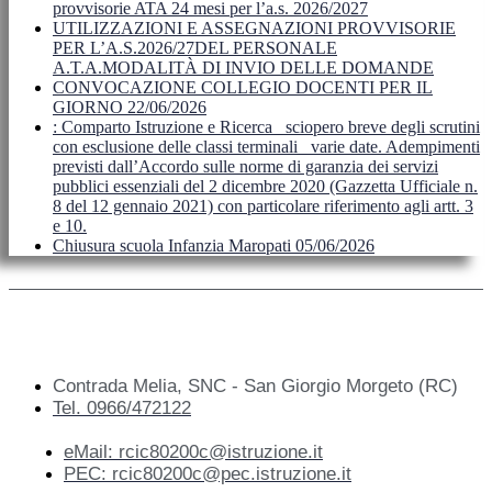
provvisorie ATA 24 mesi per l’a.s. 2026/2027
UTILIZZAZIONI E ASSEGNAZIONI PROVVISORIE
PER L’A.S.2026/27DEL PERSONALE
A.T.A.MODALITÀ DI INVIO DELLE DOMANDE
CONVOCAZIONE COLLEGIO DOCENTI PER IL
GIORNO 22/06/2026
: Comparto Istruzione e Ricerca_ sciopero breve degli scrutini
con esclusione delle classi terminali_ varie date. Adempimenti
previsti dall’Accordo sulle norme di garanzia dei servizi
pubblici essenziali del 2 dicembre 2020 (Gazzetta Ufficiale n.
8 del 12 gennaio 2021) con particolare riferimento agli artt. 3
e 10.
Chiusura scuola Infanzia Maropati 05/06/2026
Contrada Melia, SNC - San Giorgio Morgeto (RC)
Tel. 0966/472122
eMail: rcic80200c@istruzione.it
PEC: rcic80200c@pec.istruzione.it