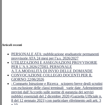
Articoli recenti
PERSONALE ATA: pubblicazione graduatorie permanenti
provvisorie ATA 24 mesi per l’a.s. 2026/2027
UTILIZZAZIONI E ASSEGNAZIONI PROVVISORIE
PER L’A.S.2026/27DEL PERSONALE
A.T.A.MODALITÀ DI INVIO DELLE DOMANDE
CONVOCAZIONE COLLEGIO DOCENTI PER IL
GIORNO 22/06/2026
: Comparto Istruzione e Ricerca_ sciopero breve degli scrutini
con esclusione delle classi terminali_ varie date. Adempimenti
previsti dall’Accordo sulle norme di garanzia dei servizi
pubblici essenziali del 2 dicembre 2020 (Gazzetta Ufficiale n.
8 del 12 gennaio 2021) con particolare riferimento agli artt. 3
e 10.