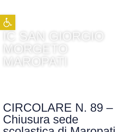
Apri la barra degli strumenti
IC SAN GIORGIO
MORGETO
MAROPATI
CIRCOLARE N. 89 –
Chiusura sede
scolastica di Maropati