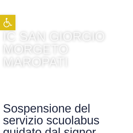
Apri la barra degli strumenti
IC SAN GIORGIO
MORGETO
MAROPATI
Sospensione del
servizio scuolabus
guidato dal signor