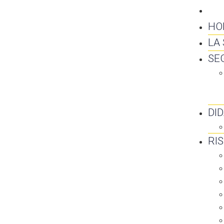
CO
HO
LA
SE
DI
RI