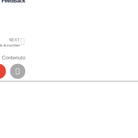
n
FeedBack
NEXT
lo di zuccheri
il Contenuto