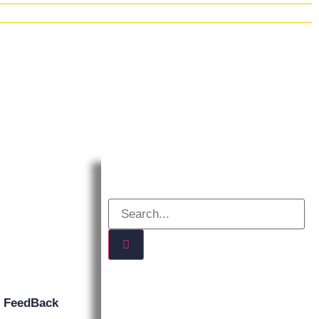
n
FeedBack