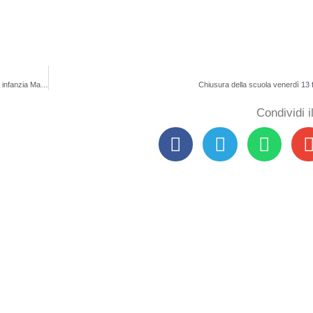
Circolare n. 58 Variazione servizio scuolabus per il giorno 19 febbraio- scuola infanzia Maropati
Chiusura della scuola venerdì 13 
Condividi 