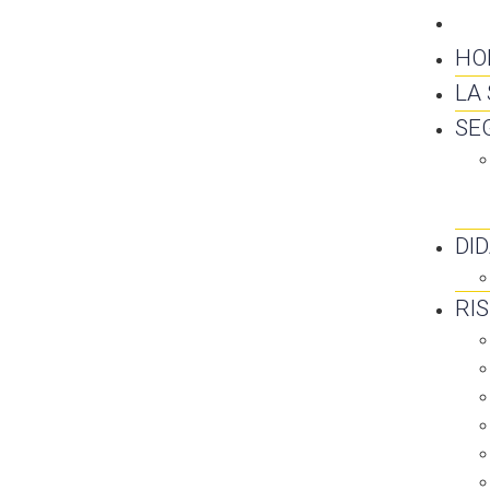
CO
HO
LA
SE
DI
RI