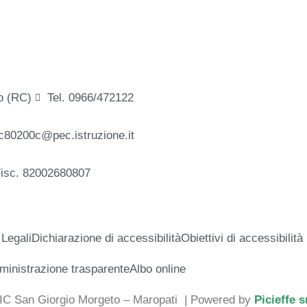
o (RC)
Tel. 0966/472122
c80200c@pec.istruzione.it
Fisc. 82002680807
 Legali
Dichiarazione di accessibilità
Obiettivi di accessibilità
inistrazione trasparente
Albo online
 IC San Giorgio Morgeto – Maropati
| Powered by
Picieffe s