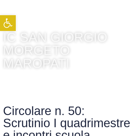
Apri la barra degli strumenti
IC SAN GIORGIO
MORGETO
MAROPATI
Circolare n. 50:
Scrutinio I quadrimestre
e incontri scuola