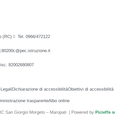
o (RC)
Tel. 0966/472122
c80200c@pec.istruzione.it
Fisc. 82002680807
 Legali
Dichiarazione di accessibilità
Obiettivi di accessibilità
inistrazione trasparente
Albo online
 IC San Giorgio Morgeto – Maropati
| Powered by
Picieffe s