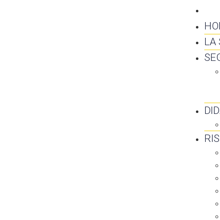
CO
HO
LA
SE
DI
RI