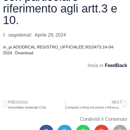
riferimento agli artt.3 e
10.
segreteria
Aprile 29, 2024
m_pi.AOODRCAL.REGISTRO_UFFICIALEE.0010473.24-04-
2024
Download
Invia in
FeedBack
PREVIOUS
NEXT
Assemblea sindacale CGIL
Comparto e Area Istruzione e Ricerca – Sezione Scuola Azione di sciopero breve a partire dal6 maggio 2024 nella scuola primaria.Adempimenti previsti dall’Accordo sulle norme di garanzia dei servizi pubblici essenziali del 2dicembre 2020 (Gazzetta Ufficiale n. 8 del 12 gennaio 2021) con particolare riferimento agli artt.3 e 10.
Condividi il Contenuto