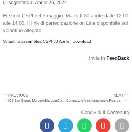
segreteria
Aprile 26, 2024
Elezioni CSPI del 7 maggio. Martedì 30 aprile dalle 12:00
alle 14:00. Il link di partecipazione on Line disponibile sul
volantino allegato.
Volantino assemblea CSPI 30 Aprile
Download
Invia in
FeedBack
PREVIOUS
NEXT
ICS San Giorgio Morgeto-MaropatiClasse 2 A, plesso MeliaA.S.2023/2024 Giornata della Terra.
Comparto e Area Istruzione e Ricerca – Sezione Scuola Azioni di sciopero nazionale del 9maggio 2024. Proclamazioni.Adempimenti previsti dall’Accordo sulle norme di garanzia dei servizi pubblici essenziali del 2dicembre 2020 (Gazzetta Ufficiale n. 8 del 12 gennaio 2021) con particolare riferimento agli artt.3 e 10.
Condividi il Contenuto