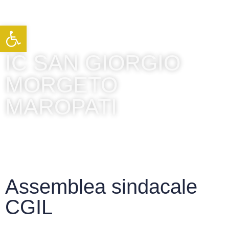
Apri la barra degli strumenti
IC SAN GIORGIO
MORGETO
MAROPATI
Assemblea sindacale
CGIL