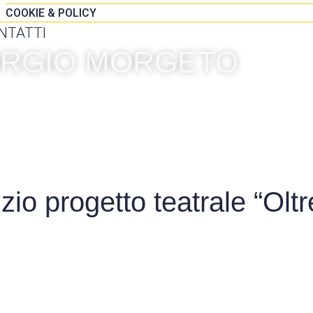
COOKIE & POLICY
NTATTI
IORGIO MORGETO
o progetto teatrale “Oltr