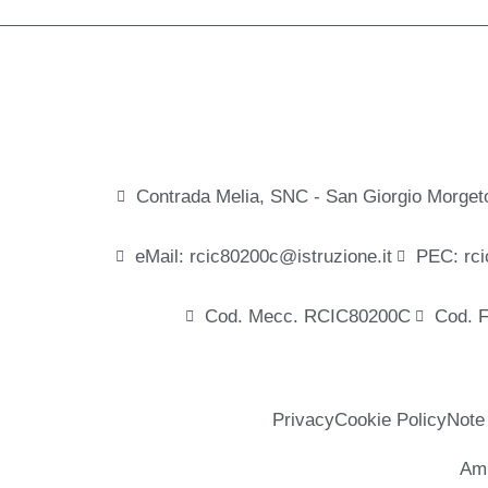
Contrada Melia, SNC - San Giorgio Morget
eMail: rcic80200c@istruzione.it
PEC: rci
Cod. Mecc. RCIC80200C
Cod. 
Privacy
Cookie Policy
Note
Amm