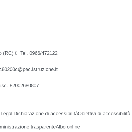
o (RC)
Tel. 0966/472122
c80200c@pec.istruzione.it
Fisc. 82002680807
 Legali
Dichiarazione di accessibilità
Obiettivi di accessibilità
inistrazione trasparente
Albo online