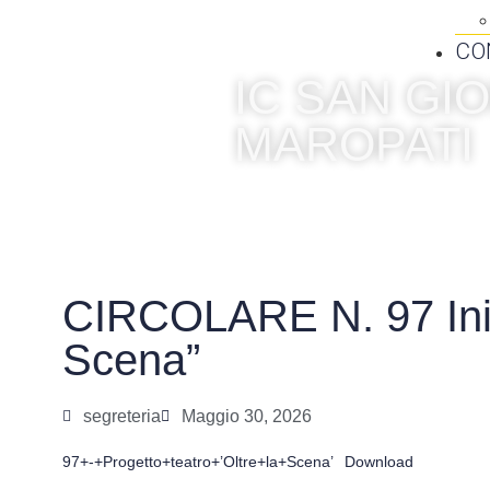
CO
IC SAN G
MAROPATI
CIRCOLARE N. 97 Inizi
Scena”
segreteria
Maggio 30, 2026
97+-+Progetto+teatro+’Oltre+la+Scena’
Download