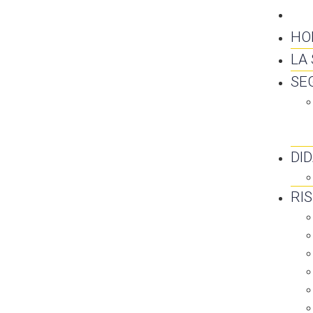
CO
HO
LA
SE
DI
RI