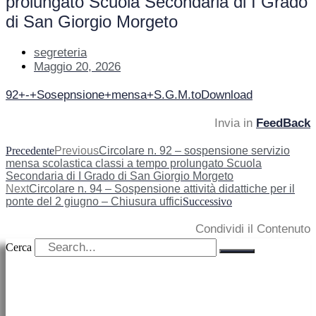
prolungato Scuola Secondaria di I Grado
di San Giorgio Morgeto
segreteria
Maggio 20, 2026
92+-+Sosepnsione+mensa+S.G.M.to
Download
Invia in
FeedBack
Precedente
Previous
Circolare n. 92 – sospensione servizio
mensa scolastica classi a tempo prolungato Scuola
Secondaria di I Grado di San Giorgio Morgeto
Next
Circolare n. 94 – Sospensione attività didattiche per il
ponte del 2 giugno – Chiusura uffici
Successivo
Condividi il Contenuto
Cerca