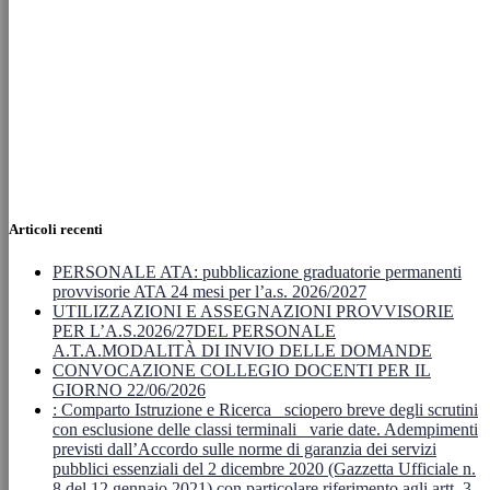
Articoli recenti
PERSONALE ATA: pubblicazione graduatorie permanenti
provvisorie ATA 24 mesi per l’a.s. 2026/2027
UTILIZZAZIONI E ASSEGNAZIONI PROVVISORIE
PER L’A.S.2026/27DEL PERSONALE
A.T.A.MODALITÀ DI INVIO DELLE DOMANDE
CONVOCAZIONE COLLEGIO DOCENTI PER IL
GIORNO 22/06/2026
: Comparto Istruzione e Ricerca_ sciopero breve degli scrutini
con esclusione delle classi terminali_ varie date. Adempimenti
previsti dall’Accordo sulle norme di garanzia dei servizi
pubblici essenziali del 2 dicembre 2020 (Gazzetta Ufficiale n.
8 del 12 gennaio 2021) con particolare riferimento agli artt. 3