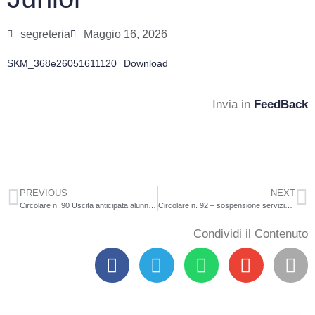
segreteria
Maggio 16, 2026
SKM_368e26051611120
Download
Invia in
FeedBack
PREVIOUS
NEXT
Circolare n. 90 Uscita anticipata alunni 15.05.26
Circolare n. 92 – sospensione servizio mensa scolastica classi a tempo prolungato Scuola Secondaria di I Grado di San Giorgio Morgeto
Condividi il Contenuto