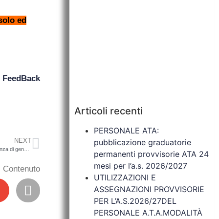
solo ed
n
FeedBack
Articoli recenti
PERSONALE ATA:
NEXT
pubblicazione graduatorie
Circolare n. 76 – Incontri di sensibilizzazione sul tema del bullismo e della violenza di genere.
permanenti provvisorie ATA 24
mesi per l’a.s. 2026/2027
il Contenuto
UTILIZZAZIONI E
ASSEGNAZIONI PROVVISORIE
PER L’A.S.2026/27DEL
PERSONALE A.T.A.MODALITÀ