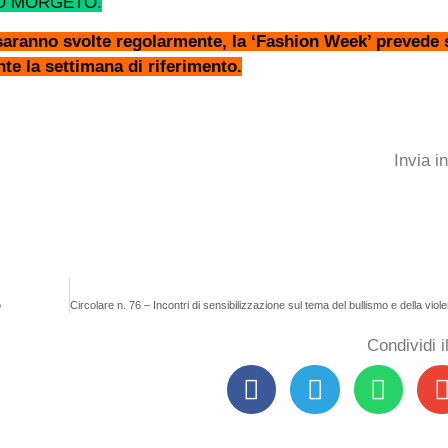
IO MORGETO.
ri saranno svolte regolarmente, la ‘Fashion Week’ prevede 
te la settimana di riferimento.
Invia i
o
Condividi 