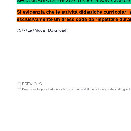
SECONDARIA DI PRIMO GRADO DI SAN GIORG
Si evidenzia che le attività didattiche curricola
esclusivamente un dress code da rispettare duran
75+-+La+Moda
Download
PREVIOUS
Prove invalsi per gli alunni delle terze classi dalla scuola secondaria di I grad