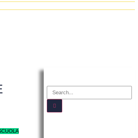
E
 SCUOLA