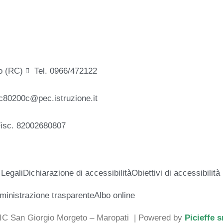
o (RC)
Tel. 0966/472122
c80200c@pec.istruzione.it
Fisc. 82002680807
 Legali
Dichiarazione di accessibilità
Obiettivi di accessibilità
inistrazione trasparente
Albo online
 IC San Giorgio Morgeto – Maropati
| Powered by
Picieffe s