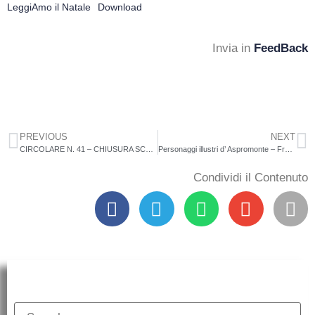
LeggiAmo il Natale
Download
Invia in
FeedBack
PREVIOUS
NEXT
CIRCOLARE N. 41 – CHIUSURA SCUOLE DI OGNI ORDINE E GRADO DELLE SCUOLE RICADENTI NEL COMUNE DI MAROPATI PER SOSPENSIONE DEL SERVIZIO IDRICO COMUNALE NELLE GIORNATA DI VENERDI’ 12 DICEMBRE 2025
Personaggi illustri d’ Aspromonte – Francesco FLORIMO
Condividi il Contenuto