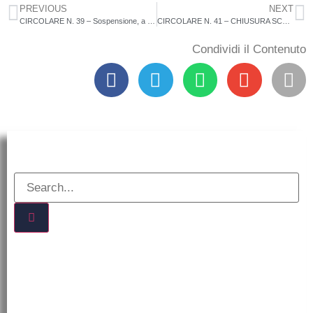
PREVIOUS
NEXT
CIRCOLARE N. 39 – Sospensione, a partire da oggi, del servizio scuolabus guidato dal signor Raso Luciano nelle giornate di LUNEDI’, MERCOLEDI’, GIOVEDI’ e SABATO
CIRCOLARE N. 41 – CHIUSURA SCUOLE DI OGNI ORDINE E GRADO DELLE SCUOLE RICADENTI NEL COMUNE DI MAROPATI PER SOSPENSIONE DEL SERVIZIO IDRICO COMUNALE NELLE GIORNATA DI VENERDI’ 12 DICEMBRE 2025
Condividi il Contenuto