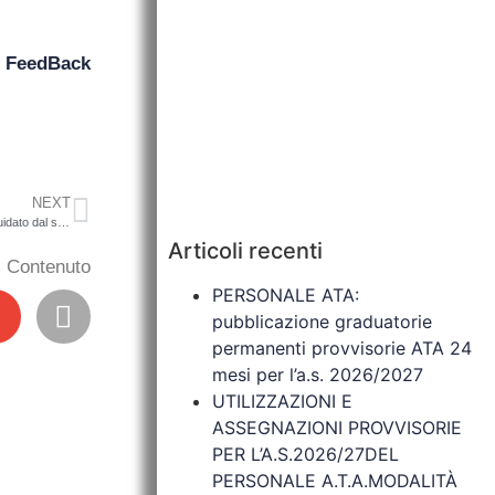
n
FeedBack
NEXT
CIRCOLARE N. 39 – Sospensione, a partire da oggi, del servizio scuolabus guidato dal signor Raso Luciano nelle giornate di LUNEDI’, MERCOLEDI’, GIOVEDI’ e SABATO
Articoli recenti
il Contenuto
PERSONALE ATA:
pubblicazione graduatorie
permanenti provvisorie ATA 24
mesi per l’a.s. 2026/2027
UTILIZZAZIONI E
ASSEGNAZIONI PROVVISORIE
PER L’A.S.2026/27DEL
PERSONALE A.T.A.MODALITÀ