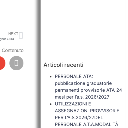
NEXT
OGGETTO: Sospensione in data odierna del servizio scuolabus guidato dal signor GullaceLuigi
il Contenuto
Articoli recenti
PERSONALE ATA:
pubblicazione graduatorie
permanenti provvisorie ATA 24
mesi per l’a.s. 2026/2027
UTILIZZAZIONI E
ASSEGNAZIONI PROVVISORIE
PER L’A.S.2026/27DEL
PERSONALE A.T.A.MODALITÀ