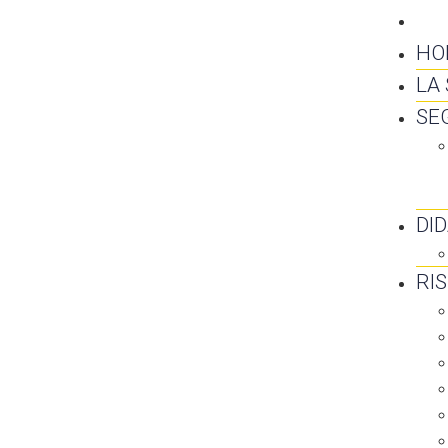
CO
HO
LA
SE
DI
RI