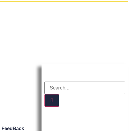
n
FeedBack