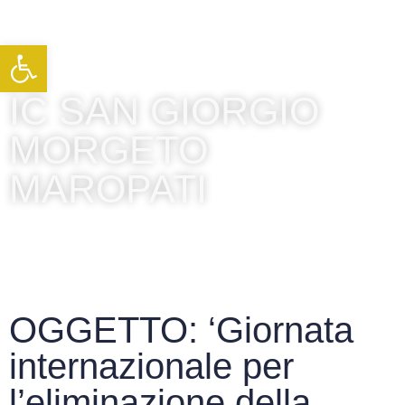
Apri la barra degli strumenti
IC SAN GIORGIO
MORGETO
MAROPATI
OGGETTO: ‘Giornata
internazionale per
l’eliminazione della