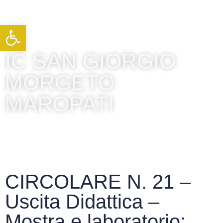
Apri la barra degli strumenti
IC SAN GIORGIO
MORGETO
MAROPATI
CIRCOLARE N. 21 –
Uscita Didattica –
Mostra e laboratorio: