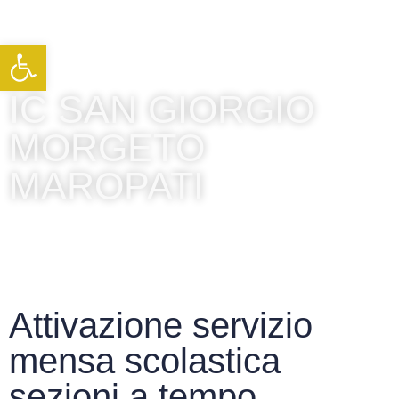
Apri la barra degli strumenti
IC SAN GIORGIO
MORGETO
MAROPATI
Attivazione servizio
mensa scolastica
sezioni a tempo