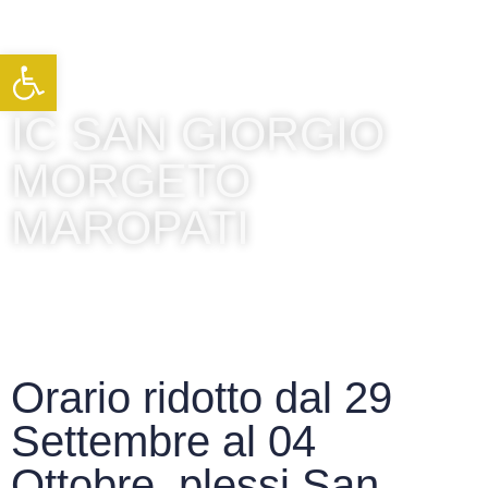
Apri la barra degli strumenti
IC SAN GIORGIO
MORGETO
MAROPATI
Orario ridotto dal 29
Settembre al 04
Ottobre, plessi San