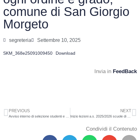
comune di San Giorgio
Morgeto
segreteria
Settembre 10, 2025
SKM_368e25091009450
Download
Invia in
FeedBack
PREVIOUS
NEXT
Avviso interno di selezione studenti e studentesse per la partecipazione al progetto POR Calabria FESR fse+ 2021/2027 OP4. Titolo ” Transumanze. Le radici tra mare e montagne” -Codice progetto 2025.4 e 1.049
Inizio lezioni a.s. 2025/2026 scuole di ogni ordine e grado, comune di Maropati
Condividi il Contenuto