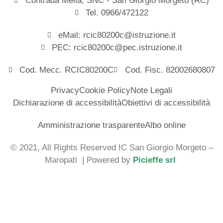
Contrada Melia, SNC - San Giorgio Morgeto (RC)
Tel. 0966/472122
eMail: rcic80200c@istruzione.it
PEC: rcic80200c@pec.istruzione.it
Cod. Mecc. RCIC80200C
Cod. Fisc. 82002680807
Privacy
Cookie Policy
Note Legali
Dichiarazione di accessibilità
Obiettivi di accessibilità
Amministrazione trasparente
Albo online
© 2021, All Rights Reserved IC San Giorgio Morgeto –
Maropati
| Powered by
Picieffe srl