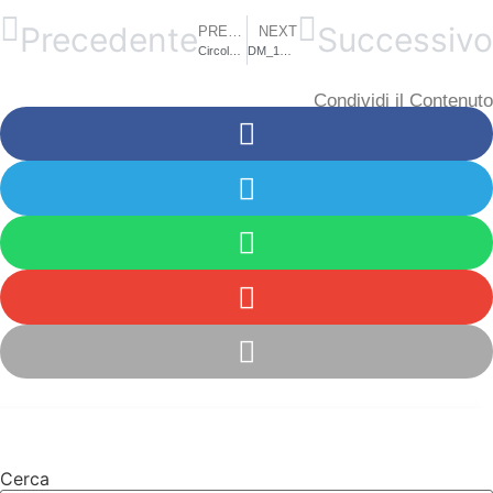
Precedente
Successivo
PREVIOUS
NEXT
Circolare n. 40 Oggetto: Aggiornamento Graduatoria d’Istituto a.s. 2025/2026 Personale ATA.
DM_19-Decreto_pubblicazione_graduatoria_definitiva_personale_ATA
Condividi il Contenuto
Cerca