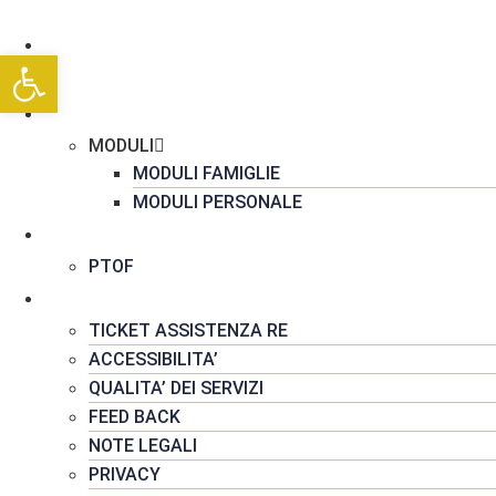
HOME
Apri la barra degli strumenti
LA SCUOLA
SEGRETERIA
MODULI
MODULI FAMIGLIE
MODULI PERSONALE
DIDATTICA
PTOF
RISORSE
TICKET ASSISTENZA RE
ACCESSIBILITA’
QUALITA’ DEI SERVIZI
FEED BACK
NOTE LEGALI
PRIVACY