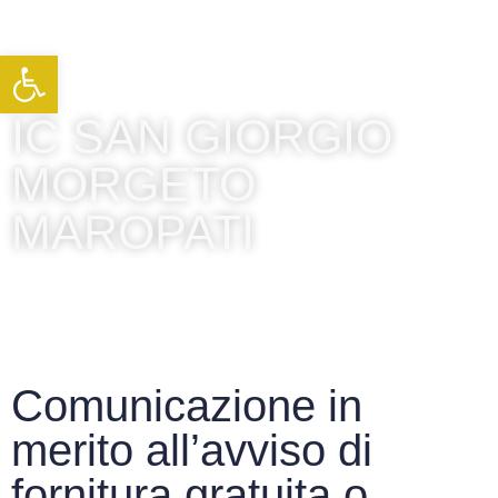
Apri la barra degli strumenti
IC SAN GIORGIO
MORGETO
MAROPATI
Comunicazione in
merito all’avviso di
fornitura gratuita o