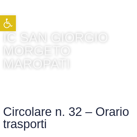
Apri la barra degli strumenti
IC SAN GIORGIO
MORGETO
MAROPATI
Circolare n. 32 – Orario
trasporti