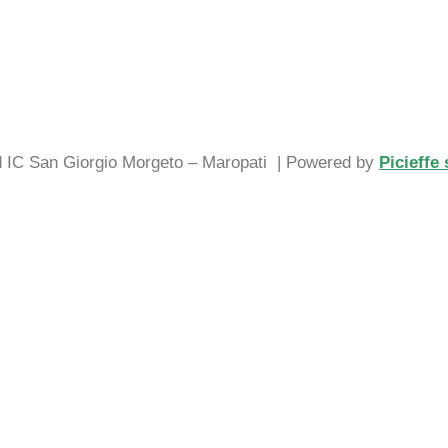
d IC San Giorgio Morgeto – Maropati
| Powered by
Picieffe 