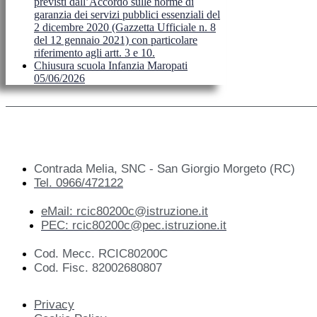
previsti dall’Accordo sulle norme di
garanzia dei servizi pubblici essenziali del
2 dicembre 2020 (Gazzetta Ufficiale n. 8
del 12 gennaio 2021) con particolare
riferimento agli artt. 3 e 10.
Chiusura scuola Infanzia Maropati
05/06/2026
Contrada Melia, SNC - San Giorgio Morgeto (RC)
Tel. 0966/472122
eMail: rcic80200c@istruzione.it
PEC: rcic80200c@pec.istruzione.it
Cod. Mecc. RCIC80200C
Cod. Fisc. 82002680807
Privacy