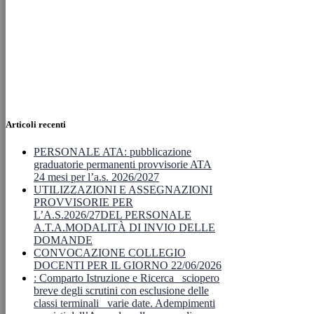
Articoli recenti
PERSONALE ATA: pubblicazione
graduatorie permanenti provvisorie ATA
24 mesi per l’a.s. 2026/2027
UTILIZZAZIONI E ASSEGNAZIONI
PROVVISORIE PER
L’A.S.2026/27DEL PERSONALE
A.T.A.MODALITÀ DI INVIO DELLE
DOMANDE
CONVOCAZIONE COLLEGIO
DOCENTI PER IL GIORNO 22/06/2026
: Comparto Istruzione e Ricerca_ sciopero
breve degli scrutini con esclusione delle
classi terminali_ varie date. Adempimenti