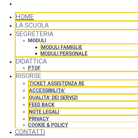
CONTATTI
HOME
LA SCUOLA
SEGRETERIA
MODULI
MODULI FAMIGLIE
MODULI PERSONALE
DIDATTICA
PTOF
RISORSE
TICKET ASSISTENZA RE
ACCESSIBILITA’
QUALITA’ DEI SERVIZI
FEED BACK
NOTE LEGALI
PRIVACY
COOKIE & POLICY
CONTATTI