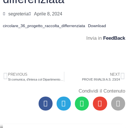
segreteria
Aprile 8, 2024
circolare_36_progetto_raccolta_differrenziata
Download
Invia in
FeedBack
PREVIOUS
NEXT
Si comunica, d’intesa col Dipartimento per il sistema educativo di istruzione e formazione, per opportuna conoscenza ed eventuali profili di competenza, che le associazioni sindacali SIAL Cobas, ADL Cobas, CLAP, CUB SUR, SLAI Cobas, SGB, hanno indetto per l’intera giornata del 10 aprile p.v. uno sciopero dei “lavoratori e le lavoratrici dei contratti coop sociali, Uneba, Aninsei, Agidae, Misericordie, enti opere e istituti valdesi e degli altri contratti di associazioni, fondazioni, cooperative sociali, aziende speciali, imprese e società operanti nei settori socio-educativi, socio-sanitari, accoglienza per rifugiati e migranti, servizi di assistenza alla persona (diurni e residenziali) in appalto, affidamento, concessione, accreditamento, sia pubblici che privati, impiegati nei servizi integrativi, di assistenza alla comunicazione e all’integrazione scolastica per l’inclusione degli alunni disabili nelle scuole di ogni ordine e grado in attuazione della l. 104/1992”.
PROVE INVALSI A.S. 23/24
Condividi il Contenuto