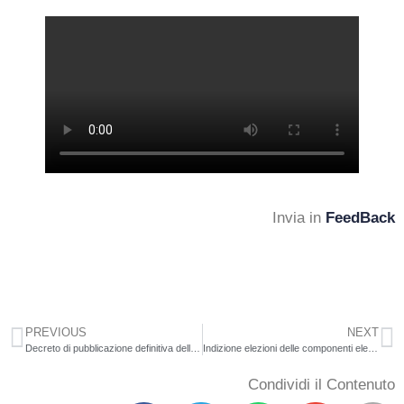
Invia in
FeedBack
PREVIOUS
NEXT
Decreto di pubblicazione definitiva delle graduatorie per l’individuazione del personale Docente soprannumerari –
Indizione elezioni delle componenti elettive del Consiglio Superiore della Pubblica Istruzione
Condividi il Contenuto