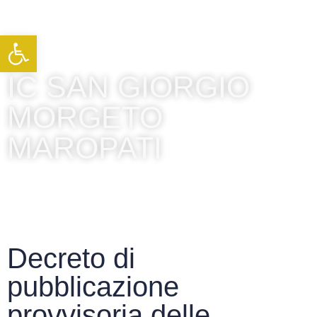
Apri la barra degli strumenti
IC SAN GIORGIO
MORGETO
MAROPATI
Decreto di
pubblicazione
provvisoria delle