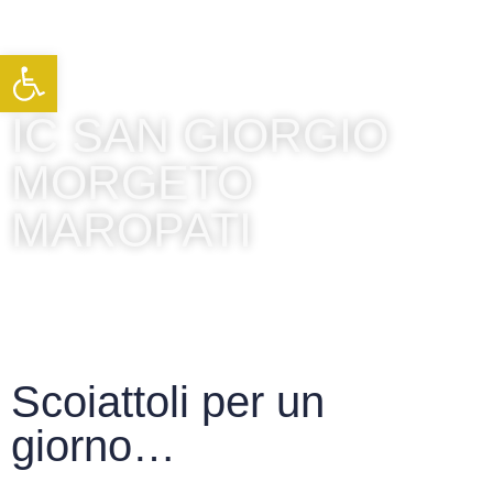
Apri la barra degli strumenti
IC SAN GIORGIO
MORGETO
MAROPATI
Scoiattoli per un
giorno…