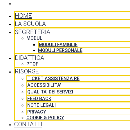
CONTATTI
HOME
LA SCUOLA
SEGRETERIA
MODULI
MODULI FAMIGLIE
MODULI PERSONALE
DIDATTICA
PTOF
RISORSE
TICKET ASSISTENZA RE
ACCESSIBILITA’
QUALITA’ DEI SERVIZI
FEED BACK
NOTE LEGALI
PRIVACY
COOKIE & POLICY
CONTATTI