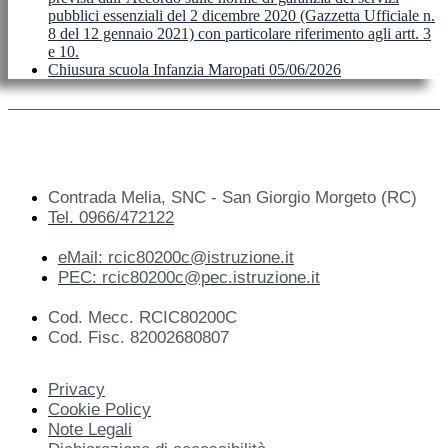
pubblici essenziali del 2 dicembre 2020 (Gazzetta Ufficiale n.
8 del 12 gennaio 2021) con particolare riferimento agli artt. 3
e 10.
Chiusura scuola Infanzia Maropati 05/06/2026
Contrada Melia, SNC - San Giorgio Morgeto (RC)
Tel. 0966/472122
eMail: rcic80200c@istruzione.it
PEC: rcic80200c@pec.istruzione.it
Cod. Mecc. RCIC80200C
Cod. Fisc. 82002680807
Privacy
Cookie Policy
Note Legali