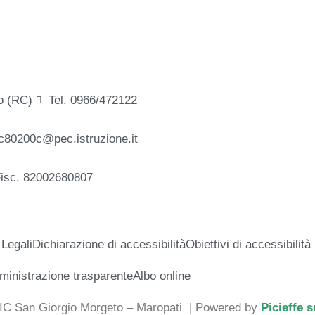
o (RC)
Tel. 0966/472122
c80200c@pec.istruzione.it
Fisc. 82002680807
 Legali
Dichiarazione di accessibilità
Obiettivi di accessibilità
inistrazione trasparente
Albo online
 IC San Giorgio Morgeto – Maropati
| Powered by
Picieffe s