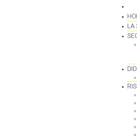
CO
HO
LA
SE
DI
RI