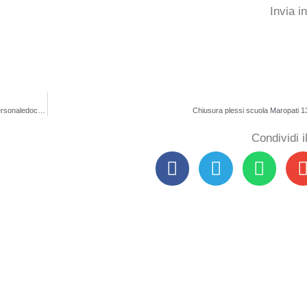
Invia i
Trasformazione del rapporto di lavoro da tempo pieno a tempo parziale del personaledocente, educativo, IRC ed ATA – A.S. 2023/2024
Chiusura plessi scuola Maropati 
Condividi 