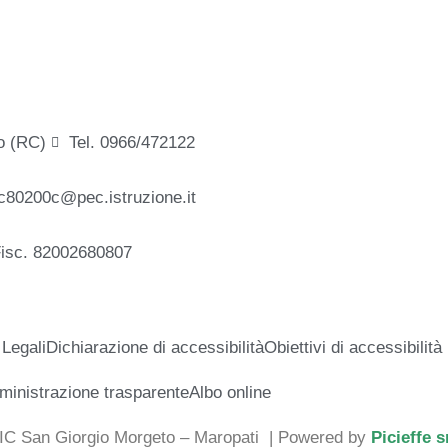
o (RC)
Tel. 0966/472122
c80200c@pec.istruzione.it
Fisc. 82002680807
 Legali
Dichiarazione di accessibilità
Obiettivi di accessibilità
inistrazione trasparente
Albo online
 IC San Giorgio Morgeto – Maropati
| Powered by
Picieffe s