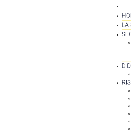
CO
HO
LA
SE
DI
RI