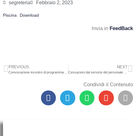
segreteria
Febbraio 2, 2023
Piscina
Download
Invia in
FeedBack
PREVIOUS
NEXT
Convocazione incontro di programmazione PNRR
Cessazioni dal servizio del personale scolastico dal 1° settembre 2023, a seguito delle disposizioni in materia di accesso al trattamento di pensione anticipata, introdotte dall’art. 1, commi 283, 288 e 292, della legge 29 dicembre 2022, n. 197. Indicazioni operative.
Condividi il Contenuto