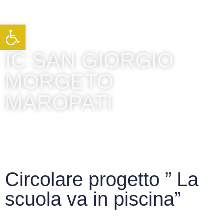
Apri la barra degli strumenti
IC SAN GIORGIO
MORGETO
MAROPATI
Circolare progetto ” La
scuola va in piscina”