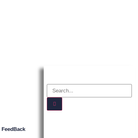
DIDATTICA
RISORSE
CONTATTI
n
FeedBack