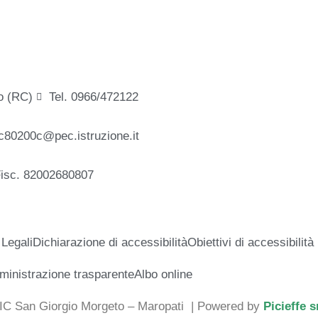
o (RC)
Tel. 0966/472122
c80200c@pec.istruzione.it
Fisc. 82002680807
 Legali
Dichiarazione di accessibilità
Obiettivi di accessibilità
inistrazione trasparente
Albo online
 IC San Giorgio Morgeto – Maropati
| Powered by
Picieffe s