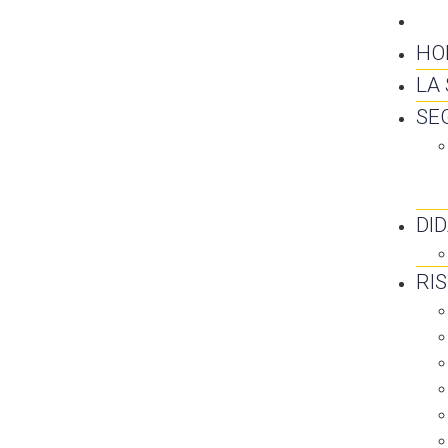
CO
HO
LA
SE
DI
RI