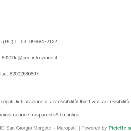
o (RC)
Tel. 0966/472122
c80200c@pec.istruzione.it
Fisc. 82002680807
 Legali
Dichiarazione di accessibilità
Obiettivi di accessibilità
inistrazione trasparente
Albo online
 IC San Giorgio Morgeto – Maropati
| Powered by
Picieffe s