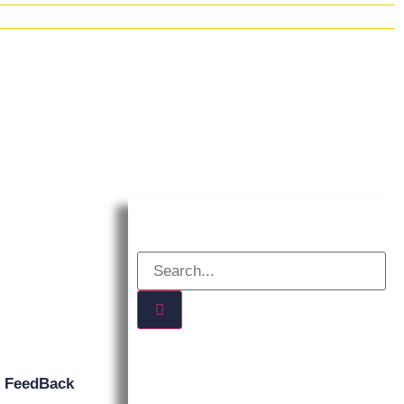
n
FeedBack