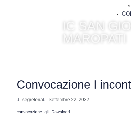
CO
IC SAN G
MAROPATI
Convocazione I incon
segreteria
Settembre 22, 2022
convocazione_gli
Download